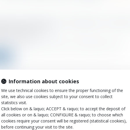
rdiction de l’obtention d’un avantage sans contrepar
portionné est valide
d on :
25/11/2022
il constitutionnel déclare conforme à la Constitution l'article L 442...
more
Information about cookies
veau dossier médical en santé au travail peut être 
We use technical cookies to ensure the proper functioning of the
site, we also use cookies subject to your consent to collect
d on :
23/11/2022
statistics visit.
t publié au JO du 16 novembre, pris en application de la loi du 2 aoû...
Click below on & laquo; ACCEPT & raquo; to accept the deposit of
all cookies or on & laquo; CONFIGURE & raquo; to choose which
more
cookies require your consent will be registered (statistical cookies),
before continuing your visit to the site.