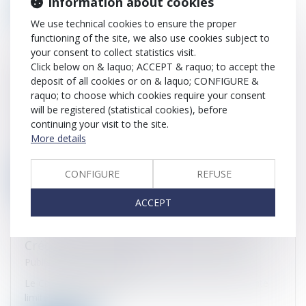
Information about cookies
Read more
We use technical cookies to ensure the proper
functioning of the site, we also use cookies subject to
your consent to collect statistics visit.
Click below on & laquo; ACCEPT & raquo; to accept the
Prolongement de l'avantage fiscal pour
deposit of all cookies or on & laquo; CONFIGURE &
l'investissement dans les entreprises
raquo; to choose which cookies require your consent
solidaires
will be registered (statistical cookies), before
Published on :
16/07/2024
continuing your visit to the site.
Une bonne nouvelle, prévisible était attendue, pour les
More details
contribuables qui sou...
CONFIGURE
REFUSE
Read more
ACCEPT
Crédit de TVA et date limite de report
Published on :
10/07/2024
Le Conseil d’État s’est récemment prononcé sur la date
limite de report appli...