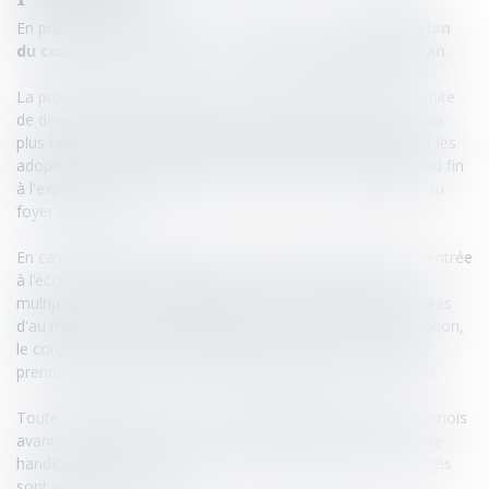
En pratique, le congé parental s’apparente à une
suspension
du contrat de travail
, pour une
durée maximale d’un an
.
La prolongation du congé parental est autorisée dans la limite
de deux renouvellements, et prend automatiquement fin, au
plus tard, au troisième anniversaire de l'enfant. Concernant les
adoptions d'un enfant de moins de trois ans, le congé prend fin
à l'expiration d'un délai de trois ans à compter de l'arrivée au
foyer de l'enfant.
En cas de naissance multiple, cette date est repoussée à l’entrée
à l’école maternelle des enfants, et pour les naissances
multiples d'au moins trois enfants ou les arrivées simultanées
d'au moins trois enfants adoptés ou confiés en vue d'adoption,
le congé parental peut être prolongé jusqu’à cinq fois, pour
prendre fin au plus tard au sixième anniversaire des enfants.
Toute prolongation est notifiée à l’employeur à minima un mois
avant la fin du congé, et en cas de maladie, d’accident ou de
handicap grave de l’enfant, les dates limites de fins de congés
sont prolongées d’un an.