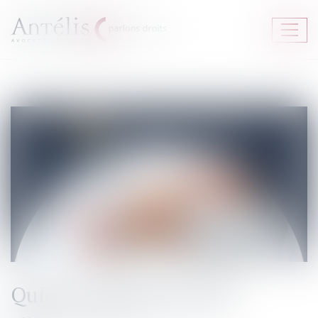
Ouvrir
le
menu
Quid du congé parental