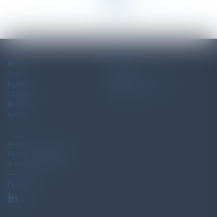
>>
Antélis
Sitemap
Team
Legal notices
Expertise
Politique de confidentialité
Contact
Politique de cookies
Blog-News
Articles
Antélis Avocats Associés
Teams of specialists
in France and Spain
Find us on