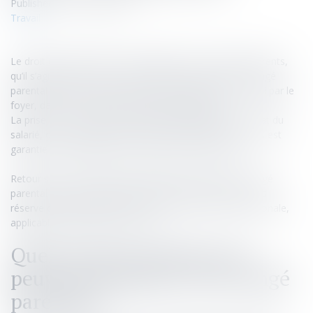
Published on :
06/06/2023
Travail
Le droit du travail offre la possibilité pour les salariés parents,
qu’il s’agisse des pères ou des mères, de prendre un congé
parental afin de s’occuper de l'enfant à naître ou accueilli par le
foyer, dans le cadre d’une procédure d’adoption.
La prise de ce congé a pour effet de suspendre le contrat du
salarié, qui ne reçoit plus de salaire par l’entreprise, mais est
garantie de réintégrer son poste à l’issue du congé.
Retour sur les conditions qui entourent la prise d’un congé
parental dans le cadre du régime de droit commun, sous
réserve des dispositions de la convention collective nationale,
applicable à la relation de travail.
Quels sont les salariés qui
peuvent bénéficier d’un congé
parental ?