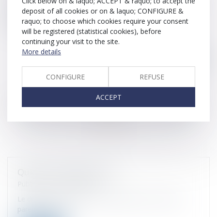
Click below on & laquo; ACCEPT & raquo; to accept the
À l’issue du congé, le salarié retrouve son précédent emploi ou
deposit of all cookies or on & laquo; CONFIGURE &
un emploi similaire assorti d'une rémunération au moins
raquo; to choose which cookies require your consent
équivalente.
will be registered (statistical cookies), before
continuing your visit to the site.
More details
CONFIGURE
REFUSE
ACCEPT
Quid du congé parental
Published on :
06/06/2023
Le droit du travail offre la possibilité pour les salariés
parents, qu’il s’a...