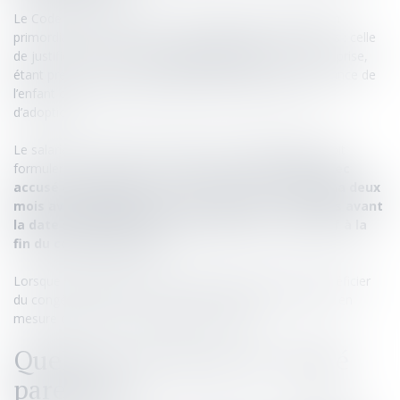
Le Code du travail (article L 1225-47) pose une condition
primordiale à la prise d’un congé parental par les salariés : celle
de justifier à minima d’
un an d’ancienneté
dans l’entreprise,
étant précisé que ce délai s’apprécie au jour de la naissance de
l’enfant ou de l’arrivée de celui-ci dans le foyer, en cas
d’adoption.
Le salarié qui souhaite bénéficier d’un congé parental doit
formuler une demande, par
courrier recommandé avec
accusé de réception
, auprès de l’employeur,
à minima deux
mois avant le début du congé parental
, ou
un mois avant
la date souhaitée lorsque ce congé est consécutif à la
fin du congé maternité
.
Lorsque les conditions et le formalisme requis pour bénéficier
du congé parental sont respectés, l’employeur n’est pas en
mesure de refuser la demande du salarié.
Quelle est la forme du congé
parental ?