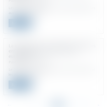
Published on :
17/05/2023
Les modalités d'imputation des crédits d'impôt attachés
aux dividendes de sou...
Read more
La législation sur les marchés numériques
entre en application dans l'Union
européenne
Published on :
11/05/2023
Le Digital Markets Act (DMA), qui vise à mieux encadrer
les activités économi...
Read more
<<
<
...
23
24
25
26
27
28
29
...
>