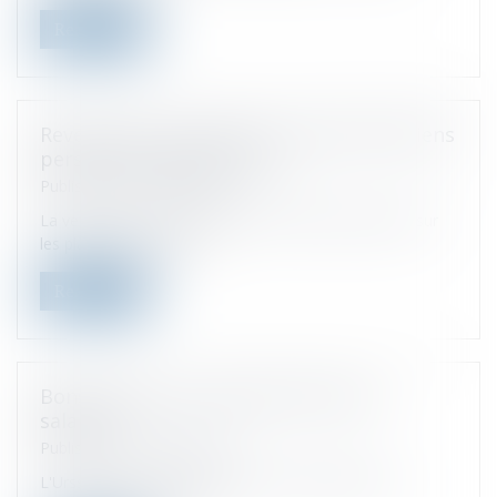
Read more
Revenus issus de vente ou revente de biens
personnels, que déclarer ?
Published on :
30/05/2023
La vente ou revente d’objets et de biens personnels sur
les plateformes génèr...
Read more
Bons d’achats et cadeaux offerts aux
salariés
Published on :
24/05/2023
L'Urssaf a précisé les conditions d'exonération des