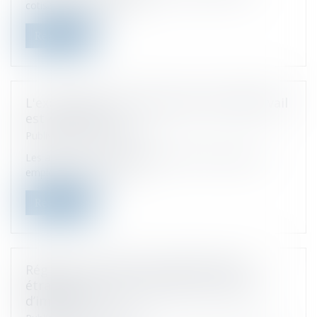
cotisations sociales des...
Read more
L'exonération des allocations de télétravail
est reconduite
Published on :
23/05/2023
Les allocations de télétravail versées en 2022 par les
employeurs restent exo...
Read more
Régime mère-fille et crédits d’impôt
étranger : le Conseil d’État fixe la limite
d’imputation