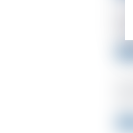
Non-c
son ob
Publishe
La Cour 
Read 
Créer 
et sur
concur
Publishe
Les fait
Read 