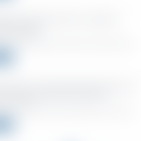
cation et correction des DSN : la compétence
ssaf est élargie
d on :
18/01/2023
af se voient reconnaître le droit de vérifier et corriger les DSN pou...
more
our 2023 : le Conseil constitutionnel censure deux
s relatives aux indemnités journalières
d on :
12/01/2023
il constitutionnel a censuré hier des dispositions de la loi de finan...
more