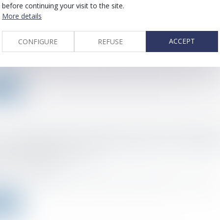
before continuing your visit to the site.
More details
omparution de l'employeur appelé pour manqueme
ligation de prévention du harcèlement sexuel
ACCEPT
CONFIGURE
REFUSE
d on :
24/01/2023
de cassation a dernièrement rappelé qu'en matière de prévention de h
more
une société concurrente avant la fin du contrat de tr
 la base de données clients appartenant à l'employeu
rence déloyale ou non ?
d on :
19/01/2023
s : Une société assigne une entreprise nouvellement créée en concurre.
more