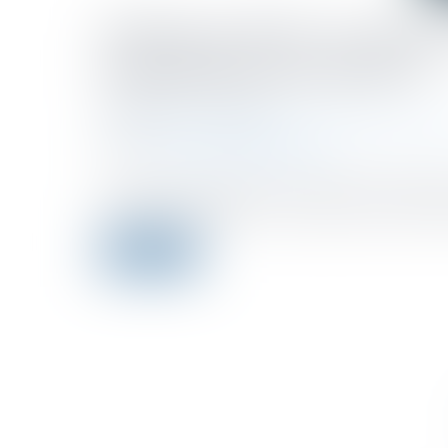
LFSS pour 2023 : le Conse
indemnités journalières
Published on :
12/01/2023
Droit du travail - Employeurs
/
Droit de la protection 
Source :
www.editions-legislatives.fr
Le Conseil constitutionnel a censuré hier des disposi
d'indemnités journalières. La première dans le cadre d'
Read more