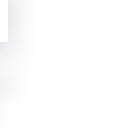
nt à
a...
avail
r :
..