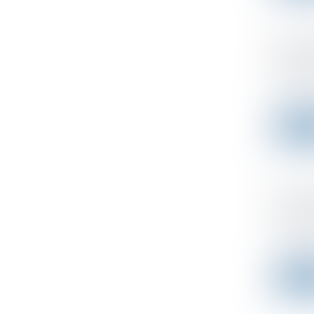
Vérifi
des Ur
Publishe
Les Urss
Read 
LFSS p
mesure
Publishe
Le Conse
Read 