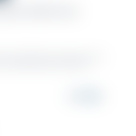
esures relatives aux
 les mesures invalidées, deux concernent le versement
d'un congé maternité, paternité et d’adoption...