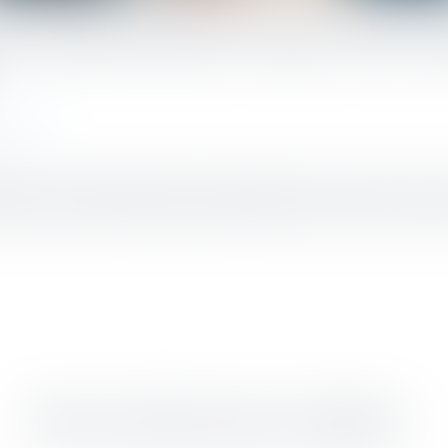
il constitutionnel censure deux m
sociale
tions de la loi de financement de la sécurité sociale pour 2023. Parmi
arrêts de travail prescrits par téléconsultation, la seconde à la suite 