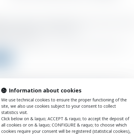
nce principale : l’exonération de la plus-value est lié
ctivité de l'occupation LégiFiscal
d on :
25/01/2023
st associée unique de la SCI. M (Société Civile Immobilière). La SCI...
more
xes sur les véhicules particulières utilisées par une
Information about cookies
rise (ex-TVS)
We use technical cookies to ensure the proper functioning of the
d on :
25/01/2023
site, we also use cookies subject to your consent to collect
022, les entreprises sont imposables à deux taxes, les deux anciennes
statistics visit.
Click below on & laquo; ACCEPT & raquo; to accept the deposit of
more
all cookies or on & laquo; CONFIGURE & raquo; to choose which
cookies require your consent will be registered (statistical cookies),